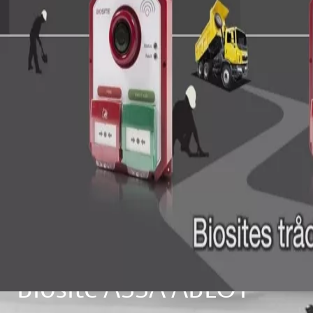
Trådlöst brandlarm
Biosite ASSA ABLOY