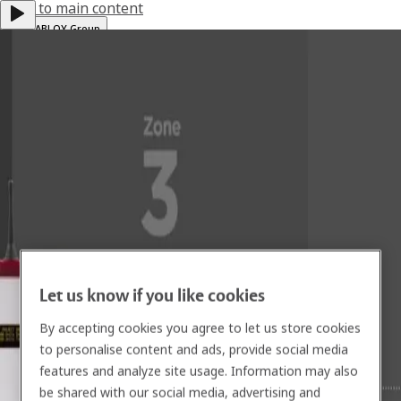
Jump to main content
ASSA ABLOY Group
Help & support
Global
·
English
Menu
Solutions
Services
About us
Resources
Let us know if you like cookies
By accepting cookies you agree to let us store cookies
Contact
to personalise content and ads, provide social media
features and analyze site usage. Information may also
be shared with our social media, advertising and