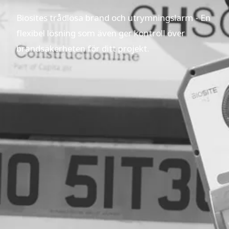
Biosites trådlösa brand och utrymningslarm - En
flexibel lösning som även ger kontroll över
brandsäkerheten för ditt projekt.