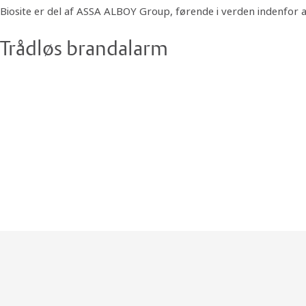
Biosite er del af ASSA ALBOY Group, førende i verden indenfor 
Trådløs brandalarm
Biosites EN45-certificerede trådløse brand- og evakueringssyste
kan også integreres med Biosite passagesystem for automatiske 
– EN45 certificeret
– Automatisk integrationskontro
– Zoneinddeling
– Integreret førstehjælpsalarm
– Let at sætte op og omkonfigurere.