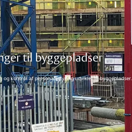
nger til byggepladser
 og kontrol af personalestyring udviklet til byggepladser.