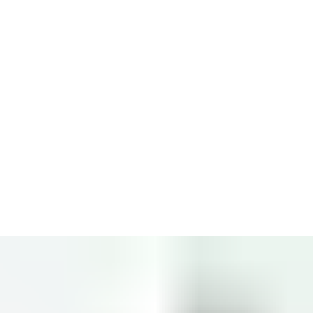
øsning, der kan ændres efter de skiftende behov på stedet. Den
edet i et evakueringsscenarie.