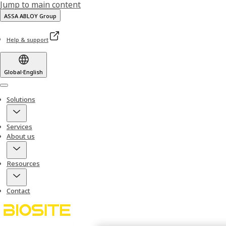
Jump to main content
ASSA ABLOY Group
Help & support
Global
·
English
Menu
Solutions
Services
About us
Resources
Contact